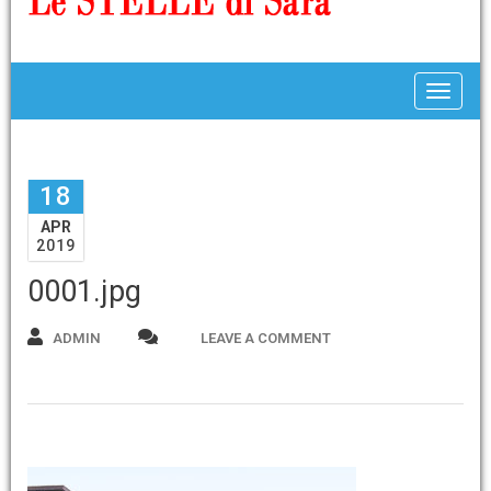
Toggle
18
APR
2019
0001.jpg
ADMIN
LEAVE A COMMENT