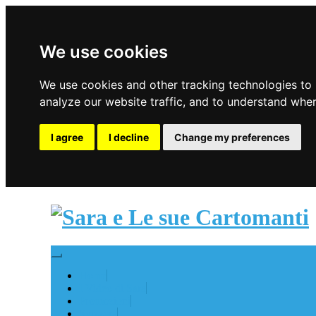
We use cookies
We use cookies and other tracking technologies to
analyze our website traffic, and to understand wher
I agree
I decline
Change my preferences
Toggle
navigation
Home
I Video di Sara
Promozioni
Svizzera