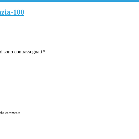
nzia-100
ri sono contrassegnati
*
a che commento.